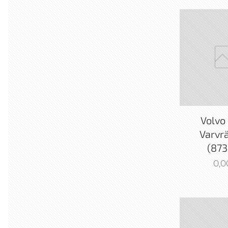
Volvo
Varvr
(873
0,0