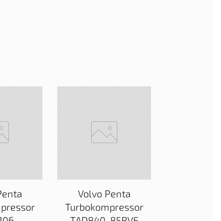
Penta
Volvo Penta
pressor
Turbokompressor
106
TAD840-85BVE