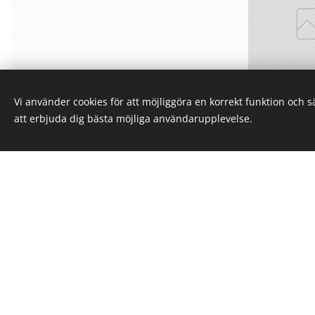
Vi använder cookies för att möjliggöra en korrekt funktion och 
Volvo Pe
att erbjuda dig bästa möjliga användarupplevelse.
(843
0,0