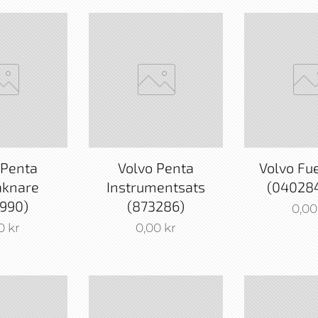
 Penta
Volvo Penta
Volvo Fu
äknare
Instrumentsats
(04028
990)
(873286)
0,00
0
kr
0,00
kr