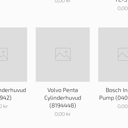
0,00
kr
0,00
inderhuvud
Volvo Penta
Bosch In
942)
Cylinderhuvud
Pump (040
(8194448)
0
kr
0,00
0,00
kr