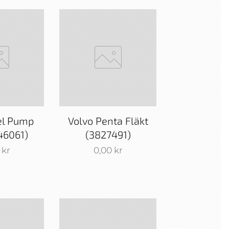
el Pump
Volvo Penta Fläkt
46061)
(3827491)
kr
0,00
kr