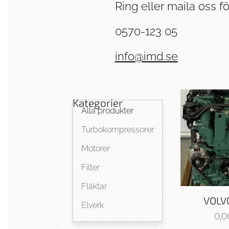
Ring eller maila oss fö
0570-123 05
info@imd.se
Kategorier
Alla produkter
Turbokompressorer
Motorer
Filter
Fläktar
VOLV
Elverk
0,0