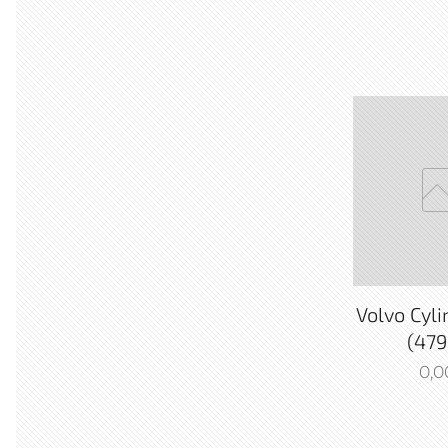
Volvo Cyl
(479
0,0