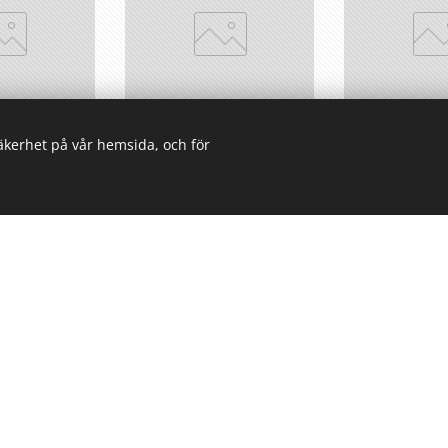
säkerhet på vår hemsida, och för
nta Fläkt
Volvo Penta Fläkt
Volvo Pen
869)
(3827492)
(843
0
kr
0,00
kr
0,00