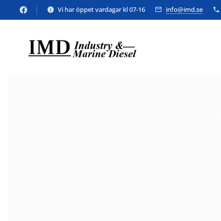
Vi har öppet vardagar kl 07-16
info@imd.se