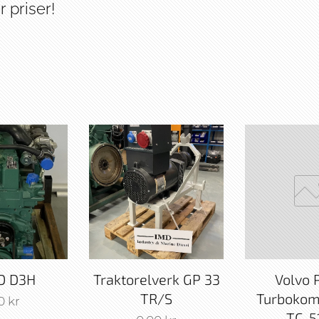
r priser!
O D3H
Traktorelverk GP 33
Volvo 
TR/S
Turbokom
0
kr
TC-5