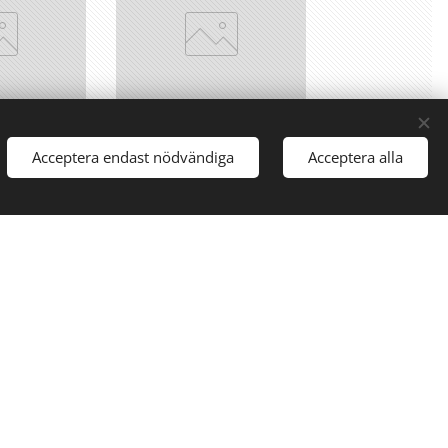
ta Fläkt
Volvo Penta
Acceptera endast nödvändiga
Acceptera alla
517)
Reglagekabel
(1140201)
kr
0,00
kr