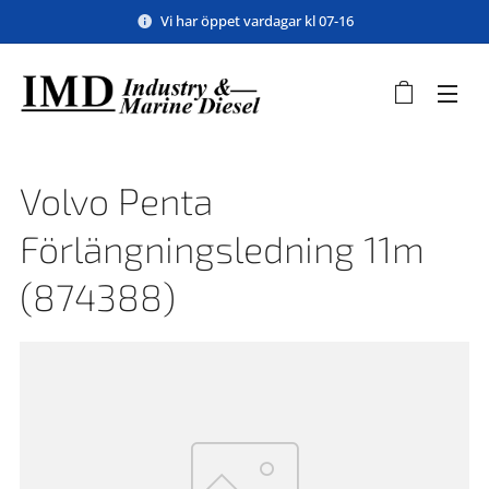
Vi har öppet vardagar kl 07-16
Volvo Penta
Förlängningsledning 11m
(874388)