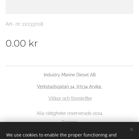
Art- nr: 11033708
0.00
kr
Industry Marine Diesel AB
Verkstadsgatan 14, 67134 Arvika
Villkor och föreskrifter
Alla rättigheter reserverade 2024
Cookies
We use cookies to enable the proper functioning and
Languages