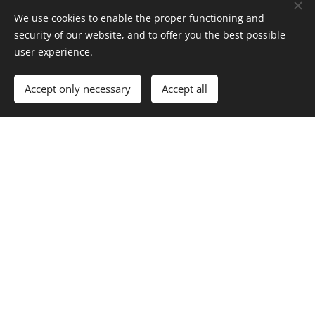
We use cookies to enable the proper functioning and
security of our website, and to offer you the best possible
user experience.
Accept only necessary
Accept all
Vi anpassar elverk efter dina krav,
För ytterligare information
tveka inte att kontakta
oss.
Tack.