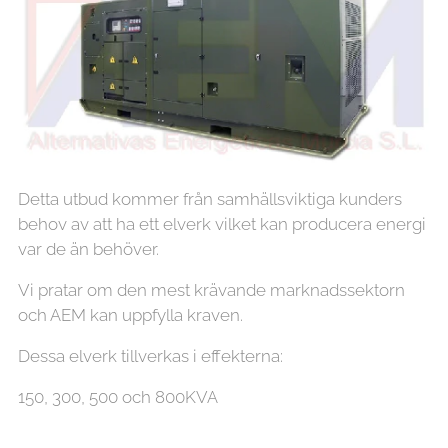
Detta utbud kommer från samhällsviktiga kunders
behov av att ha ett elverk vilket kan producera energi
var de än behöver.
Vi pratar om den mest krävande marknadssektorn
och AEM kan uppfylla kraven.
Dessa elverk tillverkas i effekterna:
150, 300, 500 och 800KVA