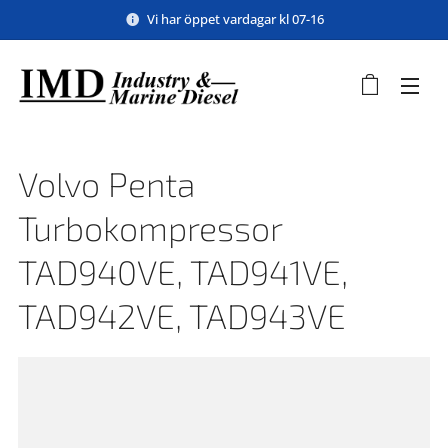
Vi har öppet vardagar kl 07-16
Volvo Penta
Turbokompressor
TAD940VE, TAD941VE,
TAD942VE, TAD943VE