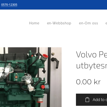
0570-12305
Home
en-Webbshop
en-Om oss
Volvo P
utbytes
0.00
kr
Add to 