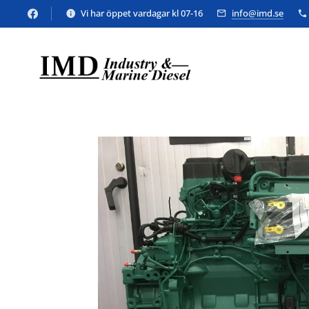
Vi har öppet vardagar kl 07-16
info@imd.se