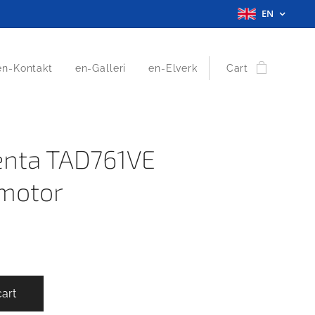
EN
en-Kontakt
en-Galleri
en-Elverk
Cart
enta TAD761VE
motor
cart