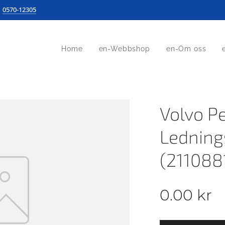
0570-12305
Home
en-Webbshop
en-Om oss
Volvo P
Ledning
(211088
0.00
kr