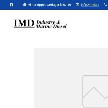
Vi har öppet vardagar kl 07-16
info@imd.se