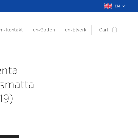
EN
en-Kontakt
en-Galleri
en-Elverk
Cart
enta
smatta
19)