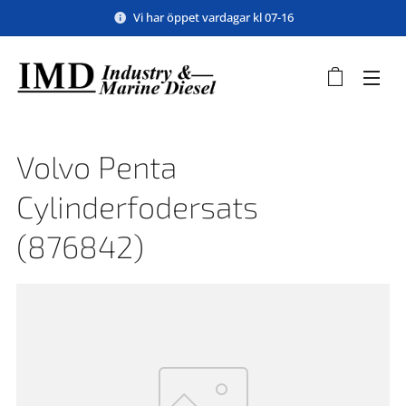
Vi har öppet vardagar kl 07-16
Volvo Penta
Cylinderfodersats
(876842)