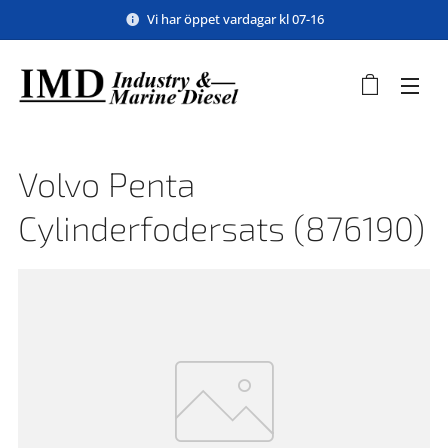
Vi har öppet vardagar kl 07-16
Volvo Penta
Cylinderfodersats (876190)