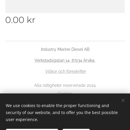
0.00
kr
Industry Marine Diesel AB
Verkstadsgatan 14, 67134 Arvika
Villkor och föreskrifter
Alla rättigheter reserverade 2024
Cookies
We use cookies to enable the proper functioning and
Languages
security of our website, and to offer you the best possible
Svenska
English
user experience.