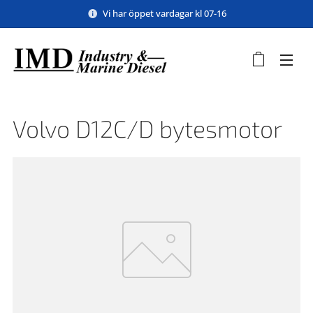
Vi har öppet vardagar kl 07-16
Volvo D12C/D bytesmotor