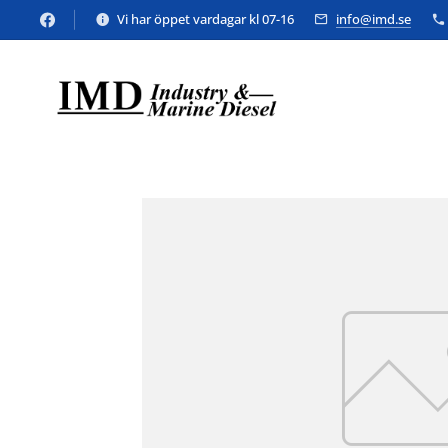
Vi har öppet vardagar kl 07-16
info@imd.se