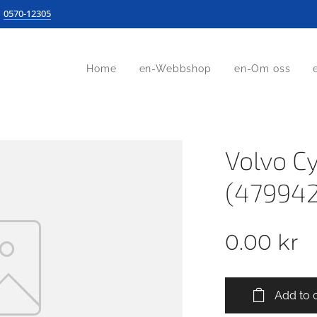
0570-12305
Home
en-Webbshop
en-Om oss
Volvo C
(479942
0.00
kr
Add to 