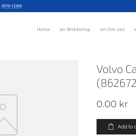
0570-12305
Home
en-Webbshop
en-Om oss
Volvo C
(862672
0.00
kr
Add to 