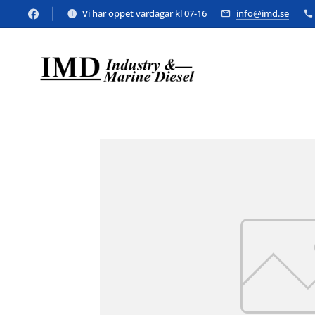
Vi har öppet vardagar kl 07-16
info@imd.se