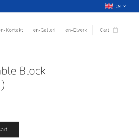
EN
en-Kontakt
en-Galleri
en-Elverk
Cart
able Block
)
cart