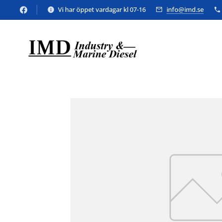
Vi har öppet vardagar kl 07-16
info@imd.se