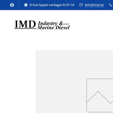
Vi har öppet vardagar kl 07-16
info@imd.se