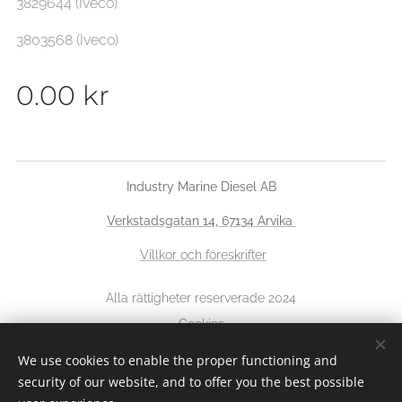
3829644 (Iveco)
3803568 (Iveco)
0.00
kr
Industry Marine Diesel AB
Verkstadsgatan 14, 67134 Arvika
Villkor och föreskrifter
Alla rättigheter reserverade 2024
Cookies
We use cookies to enable the proper functioning and
Languages
security of our website, and to offer you the best possible
Svenska
English