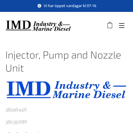
Vi har öppet vardagar kl 07-16
Injector, Pump and Nozzle
Unit
3829644X
3803568X