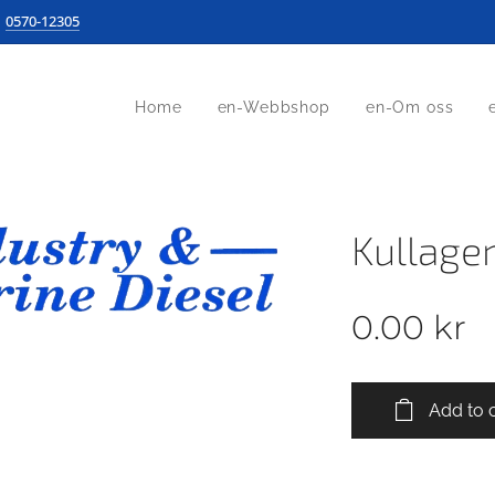
0570-12305
Home
en-Webbshop
en-Om oss
Kullage
0.00
kr
Add to 