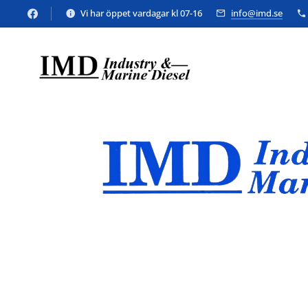
Vi har öppet vardagar kl 07-16
info@imd.se