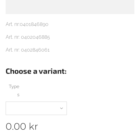
Art. nr:0401846890
Art. nr: 0402046885
Art. nr: 0402846061
Choose a variant:
Type
s
0.00
kr