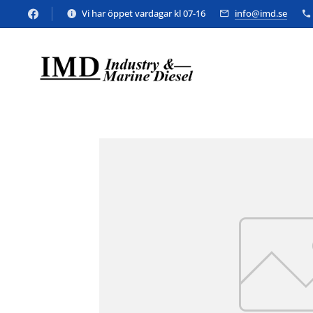
Vi har öppet vardagar kl 07-16
info@imd.se