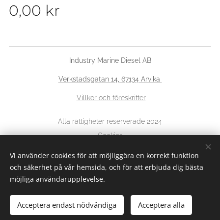
0,00
kr
Industry Marine Diesel AB
Verkstadsgatan 14, 67134 Arvika
Villkor och föreskrifter
Alla rättigheter reserverade 2024
Cookies
Vi använder cookies för att möjliggöra en korrekt funktion
Språk
och säkerhet på vår hemsida, och för att erbjuda dig bästa
Svenska
English
möjliga användarupplevelse.
Acceptera endast nödvändiga
Acceptera alla
Lägg i kundvagnen