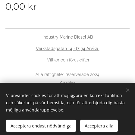
0,00
kr
Industry Marine Diesel AB
Verkstadsgatan 14, 67134 Arvika
Villkor och föreskrifter
Alla rättigheter reserverade 2024
Cookies
Vi använder cookies för att möjliggöra en korrekt funktion
Språk
och säkerhet på vår hemsida, och för att erbjuda dig bästa
Svenska
English
möjliga användarupplevelse.
Acceptera endast nödvändiga
Acceptera alla
Lägg i kundvagnen