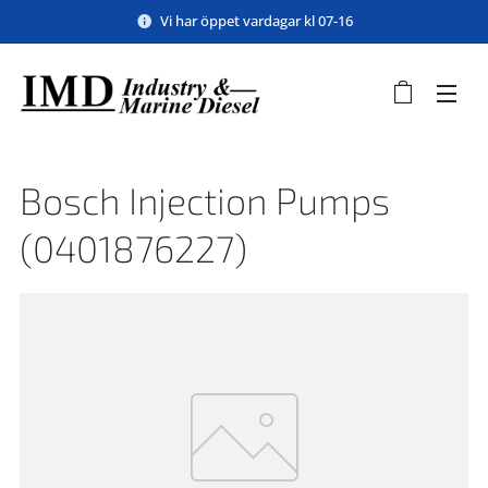
Vi har öppet vardagar kl 07-16
Bosch Injection Pumps
(0401876227)