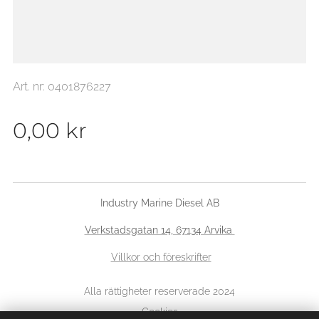
Art. nr: 0401876227
0,00
kr
Industry Marine Diesel AB
Verkstadsgatan 14, 67134 Arvika
Villkor och föreskrifter
Alla rättigheter reserverade 2024
Cookies